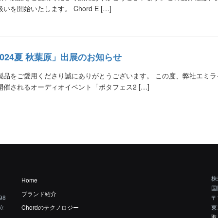
を開始いたします。 Chord E […]
024夏 秋葉原」出展のお知らせ
品をご愛用くださり誠にありがとうございます。 この度、弊社エミライは、2
催されるオーディオイベント「ポタフェス2 […]
株
Home
国
ブランド紹介
98
〒
立
Chordのテクノロジー
東
取