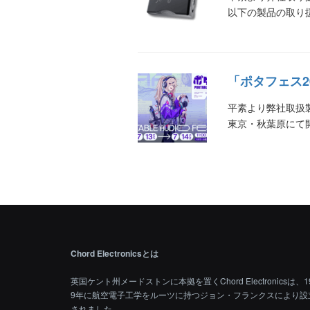
以下の製品の取り扱い
「ポタフェス2
平素より弊社取扱製
東京・秋葉原にて開
Chord Electronicsとは
英国ケント州メードストンに本拠を置くChord Electronicsは、1
9年に航空電子工学をルーツに持つジョン・フランクスにより設
されました。