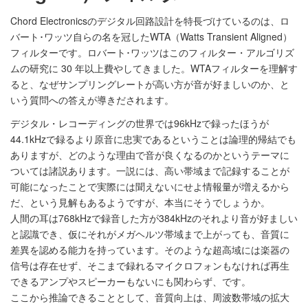
Chord Electronicsのデジタル回路設計を特長づけているのは、ロ
バート･ワッツ自らの名を冠したWTA（Watts Transient Aligned）
フィルターです。ロバート･ワッツはこのフィルター・アルゴリズ
ムの研究に 30 年以上費やしてきました。WTAフィルターを理解す
ると、なぜサンプリングレートが高い方が音が好ましいのか、と
いう質問への答えが導きだされます。
デジタル・レコーディングの世界では96kHzで録ったほうが
44.1kHzで録るより原音に忠実であるということは論理的帰結でも
ありますが、どのような理由で音が良くなるのかというテーマに
ついては諸説あります。一説には、高い帯域まで記録することが
可能になったことで実際には聞えないにせよ情報量が増えるから
だ、という見解もあるようですが、本当にそうでしょうか。
人間の耳は768kHzで録音した方が384kHzのそれより音が好ましい
と認識でき、仮にそれがメガヘルツ帯域まで上がっても、音質に
差異を認める能力を持っています。そのような超高域には楽器の
信号は存在せず、そこまで録れるマイクロフォンもなければ再生
できるアンプやスピーカーもないにも関わらず、です。
ここから推論できることとして、音質向上は、周波数帯域の拡大