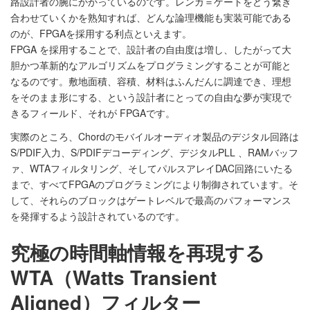
路設計者の腕にかかっているのです。レンガ＝ゲートをどう繋ぎ
合わせていくかを熟知すれば、どんな論理機能も実装可能である
のが、FPGAを採用する利点といえます。
FPGA を採用することで、設計者の自由度は増し、したがって大
胆かつ革新的なアルゴリズムをプログラミングすることが可能と
なるのです。敷地面積、容積、材料はふんだんに調達でき、理想
をそのまま形にする、という設計者にとっての自由な夢が実現で
きるフィールド、それが FPGAです。
実際のところ、Chordのモバイルオーディオ製品のデジタル回路は
S/PDIF入力、S/PDIFデコーディング、デジタルPLL 、RAMバッフ
ァ、WTAフィルタリング、そしてパルスアレイDAC回路にいたる
まで、すべてFPGAのプログラミングにより制御されています。そ
して、それらのブロックはゲートレベルで最高のパフォーマンス
を発揮するよう設計されているのです。
究極の時間軸情報を再現する
WTA（Watts Transient
Aligned）フィルター