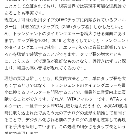
こととして立証されており、現実世界では実現不可能な理想論で
あることも事実です。
現在入手可能な汎用タイプのDACチップに内蔵されているフィル
ターは、比較的短いタップ長（256+タップ程）しかもたないた
め、トランジェントのタイミングエラーを増大させる傾向にあり
ます。タップ長を1024、2048 と大きくしていくとトランジェント
のタイミングエラーは減少し、エラーがいかに音質に影響してい
るかを聴覚で確認することができます。タップ長の増大ととも
に、よりスムーズで定位が良好なものとなり、奥行きはずっと深
まり、精度の高い音場が現れてくるのです。
理想の実現は難しくとも、現実的方法として、単にタップ長を大
きくするだけではなく、トランジェントのタイミングエラーを最
小に抑えるフィルターを開発することで、相乗的に音質向上に貢
献することができます。それが、WTAフィルターです。WTAフィ
ルターは、一旦データをFPGAに取り込んだうえで、本来A/D変換
時に取り込まれたであろう元のアナログの波形を類推して補間す
ることで、デジタル化される前のアナログの波形を逆算して再現
する手法を採用しています。この処理の細かさをタップ長という
単位で表現します。