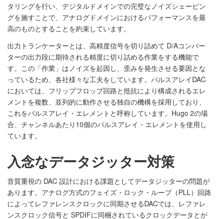
タリングを行い、デジタルドメインでの完璧なノイズシェーピン
グを施すことで、アナログドメインにおけるパフォーマンスを最
高のものとすることを約束しています。
出力トランケーターとは、高精度信号を切り詰めて D/Aコンバー
ターの出力段に期待される精度に切り詰める作業をする機能で
す。この「作業」はノイズを起因し、歪みを発生させる要因とな
っているため、各社様々な工夫をしています。パルスアレイDAC
においては、フリップフロップ回路と抵抗により構成されるエレ
メントを複数、並列的に動作させる独自の機構を採用しており、
これをパルスアレイ・エレメントと呼称しています。Hugo 2の場
合、チャンネルあたり10個のパルスアレイ・エレメントを使用し
ています。
入念なデータジッター対策
音質重視の DAC 設計における課題としてデータジッターの問題が
あります。アナログ方式のフェイズ・ロック・ループ（PLL）回路
によってレファレンスクロックに同期させるDACでは、レファレ
ンスクロック信号と SPDIFに同梱されているクロックデータとが