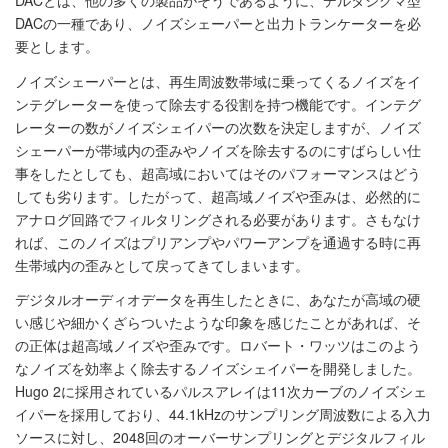
DACとは、他の多くの製品がそうであるように、デルタシグマ型
DACの一種であり、ノイズシェーパーと出力トランケーターを必
要とします。
ノイズシェーパーとは、再生周波数帯域に乗ってくるノイズをイ
ンテグレーターを使って除去する役割を持つ機能です。インテグ
レーターの数がノイズシェイパーの次数を決定しますが、ノイズ
シェーパーが帯域内の歪みやノイズを除去するのにすばらしい仕
事をしたとしても、超高域においてはそのパフォーマンスはどう
しても劣ります。したがって、超高域ノイズや歪みは、必然的に
アナログ回路でフィルタリングされる必要があります。さもなけ
れば、このノイズはプリアンプやパワーアンプを通過する時に再
生帯域内の歪みとして戻ってきてしまいます。
デジタルオーディオデータを再生したときに、あなたが高域の硬
い感じや細かくざらついたような印象を感じたことがあれば、そ
の正体は超高域ノイズや歪みです。ロバート・ワッツはこのよう
なノイズを効率よく除去するノイズシェイパーを開発しました。
Hugo 2に採用されているパルスアレイは11次カーブのノイズシェ
イパーを採用しており、44.1kHzのサンプリング周波数による入力
ソースに対し、2048回のオーバーサンプリングとデジタルフィル