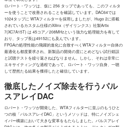
ロバート・ワッツは、仮に 256 タップであっても、このフィルタ
ーを使うことで改善されることを確認しています。DAC64では
1024タップに WTAフィルターを採用しましたが、Hugo 2に搭載
されているカスタム仕様のXilinx（ザイリンクス）社製Artix
7(XC7A15T) は 45コア／208MHzという強力な処理能力を有して
おり、タップ長は49152にも及んでいます。
FPGAの処理性能の飛躍的進化に合致すべくWTAフィルター自体の
最適化も都度要求され、新製品の開発の度にとめどない試行錯誤
と試聴テストを繰り返さねばなりません。しかし、それは非常に
エキサイティングな過程であって、ロバート・ワッツ自身、一聴
して歴然たる結果を獲得したと確信しています。
徹底したノイズ除去を行うパル
スアレイDAC
ロバート・ワッツが開発した、WTAフィルターに並ぶのもうひと
つの核「パルスアレイDAC」というメソッドは、特にノイズシェ
イパー構築において大きな変革をもたらしました。パルスアレイ