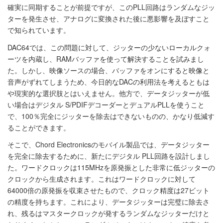
確実に同期することが前提ですが、このPLL回路はランダムなジッ
ターを発生させ、アナログに変換された後に悪影響を及ぼすこと
で知られています。
DAC64では、この問題に対して、ジッターの少ないローカルクォ
ーツを内蔵し、RAMバッファを使って解決することを試みまし
た。しかし、映像ソースの場合、バッファをオンにすると映像と
音声がずれてしまうため、今日的なDACの利用法を考えるともは
や現実的な選択肢とはいえません。他方で、データジッターが低
い場合はデジタル S/PDIFデコーダーとデュアルPLLを使うこと
で、100％完全にジッターを除去はできないものの、かなり低減す
ることができます。
そこで、Chord Electronicsのモバイル製品では、データジッター
を完全に除去するために、新たにデジタル PLL回路を設計しまし
た。ワードクロックは115MHzを原発振とした非常に低ジッターの
クロックから生成されます。これはワードクロックに対して
64000倍の原発振を収束させたもので、クロック精度は27ビット
の精度を持ちます。これにより、データジッターは完璧に除去さ
れ、残るはマスタークロックが発するランダムなジッターだけと