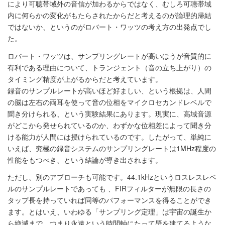
により可聴帯域外の音信が加わるからではなく、むしろ可聴帯域
内に何らかの変化がもたらされたからだと考えるのが論理的帰結
ではないか、というのがロバート・ワッツの考え方の出発点でし
た。
ロバート・ワッツは、サンプリングレートが高いほうが音質的に
有利である理由について、トランジェント（音の立ち上がり）の
タイミング精度が上がるからだと考えています。
録音のサンプルレートが高いほど好ましい、という根拠は、人間
の脳は左右の両耳を使って音の位相をマイクロセカンドレベルで
聞き分けられる、という実験結果にあります。現実に、高域音源
がどこから発せられているのか、わずかな位相差によって聞き分
ける能力が人間には授けられているのです。したがって、単純に
いえば、究極の録音システムのサンプリングレートは1MHz程度の
性能をもつべき、という結論が導き出されます。
ただし、別のアプローチも可能です。44.1kHzというロスレスレベ
ルのサンプルレートであっても 、FIRフィルターが無限の長さの
タップ長を持っていれば同等のパフォーマンスを得ることができ
ます。とはいえ、いわゆる「サンプリング定理」は宇宙の誕生か
ら絶滅まで、つまり永遠という時間軸にたって壁を建てるような