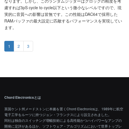
なります。しかし、このランダムジッターはクロックの精度を考
慮すれば3pS cycle to cycle以下という微小なレベルですので、現
実的に音質への影響は皆無です。この性能はDAC64で採用した
RAMバッファの最大設定に匹敵するパフォーマンスを実現してい
ます。
1
2
3
Chord Electronicsとは
英国ケント州メードストンに本拠を置くChord Electronicsは、1989年に航空
電子工学をルーツに持つジョン・フランクスにより設立されました。
同社は独自のスイッチング増幅技術による高性能かつハイパワーなアンプの
開発に定評があるほか、ソフトウェア・アルゴリズムにおいて世界トップレ