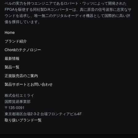
ベルの実力を持つエンジニアであるロバート・ワッツによって開発された
FPGAを駆使する同社製D/Aコンバーターは、真に原音の信号波形に忠実なサ
ウンドを追求し、唯一無二のデジタルオーディオ機器として国際的に高い評
価を獲得しています。
Home
ブランド紹介
Chordのテクノロジー
最新情報
製品一覧
正規販売店のご案内
製品サポートとお問い合わせ
株式会社エミライ
国際貿易事業部
〒135-0091
東京都港区台場2-3-2 台場フロンティアビル4F
取り扱いブランド一覧