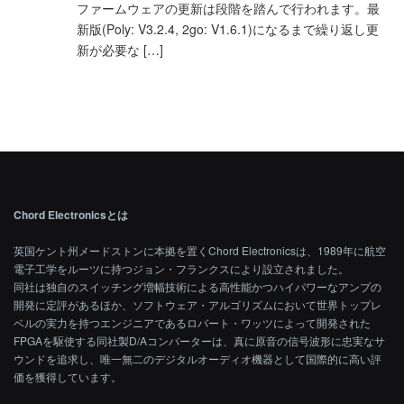
ファームウェアの更新は段階を踏んで行われます。最
新版(Poly: V3.2.4, 2go: V1.6.1)になるまで繰り返し更
新が必要な […]
Chord Electronicsとは
英国ケント州メードストンに本拠を置くChord Electronicsは、1989年に航空
電子工学をルーツに持つジョン・フランクスにより設立されました。
同社は独自のスイッチング増幅技術による高性能かつハイパワーなアンプの
開発に定評があるほか、ソフトウェア・アルゴリズムにおいて世界トップレ
ベルの実力を持つエンジニアであるロバート・ワッツによって開発された
FPGAを駆使する同社製D/Aコンバーターは、真に原音の信号波形に忠実なサ
ウンドを追求し、唯一無二のデジタルオーディオ機器として国際的に高い評
価を獲得しています。