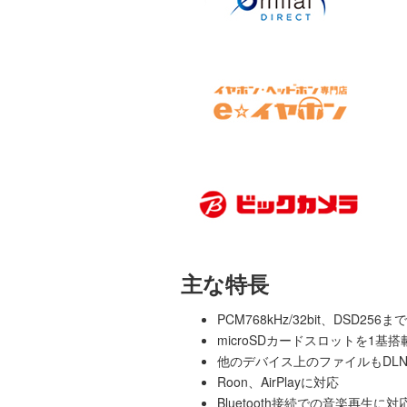
主な特長
PCM768kHz/32bit、DSD
microSDカードスロットを1基
他のデバイス上のファイルもDLN
Roon、AirPlayに対応
Bluetooth接続での音楽再生に対