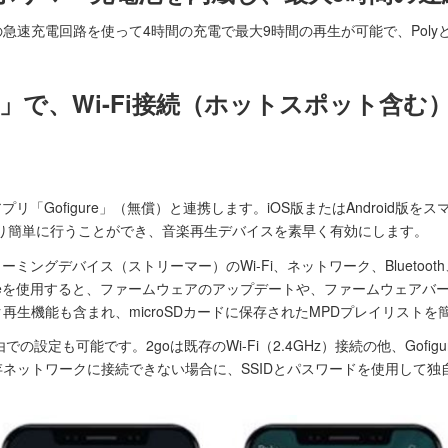
速充電回路を使って4時間の充電で最大9時間の再生が可能で、PolyとMo
re」で、Wi-Fi接続（ホットスポット含む）や
プリ「Gofigure」（無償）と連携します。iOS版またはAndroid
をより簡単に行うことができ、音楽再生デバイスを素早く有効にします。
nicsのストリーミングデバイス（ストリーマー）のWi-Fi、ネットワーク、Blue
ureを使用すると、ファームウェアのアップデートや、ファームウェアバ
再生機能も含まれ、microSDカードに保存されたMPDプレイリストを
oth経由での設定も可能です。2goは既存のWi-Fi（2.4GHz）接続の他、Go
ネットワークに接続できない場合に、SSIDとパスワードを使用して独自の