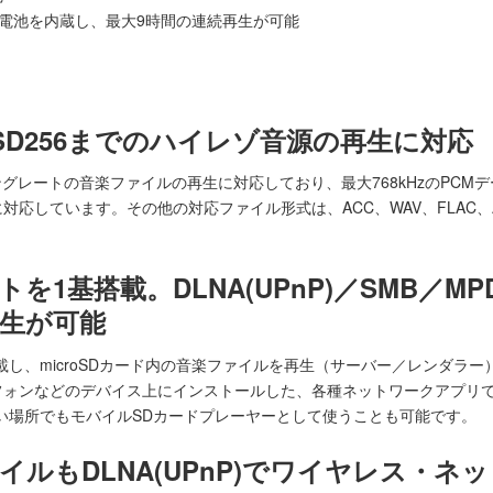
ー充電池を内蔵し、最大9時間の連続再生が可能
it、DSD256までのハイレゾ音源の再生に対応
レートの音楽ファイルの再生に対応しており、最大768kHzのPCMデータ、
しています。その他の対応ファイル形式は、ACC、WAV、FLAC、AIFF
ットを1基搭載。DLNA(UPnP)／SMB／
生が可能
1基搭載し、microSDカード内の音楽ファイルを再生（サーバー／レンダラ
フォンなどのデバイス上にインストールした、各種ネットワークアプリ
のない場所でもモバイルSDカードプレーヤーとして使うことも可能です。
ルもDLNA(UPnP)でワイヤレス・ネ