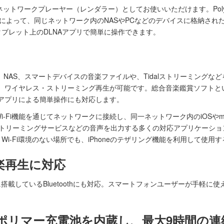
jo2をネットワークプレーヤー（レンダラー）としてお使いいただけます。Pol
」によって、同じネットワーク内のNASやPCなどのデバイスに格納さ
ブレット上のDLNAアプリで簡単に操作できます。
C、NAS、スマートデバイスの音楽ファイルや、Tidalストリーミング
て対応し、ワイヤレス・ストリーミング再生が可能です。総合音楽鑑賞ソフトと
トアプリによる簡単操作にも対応します。
ます。Wi-Fi機能を通じてネットワークに接続し、同一ネットワーク内のiOS
fyなどのストリーミングサービスなどの音声を出力する多くの対応アプリケーションか
i-Fi環境のない場所でも、iPhoneのテザリング機能を利用して使用
音楽再生に対応
搭載しているBluetoothにも対応。スマートフォンユーザーが手軽に使える
ウムポリマー充電池を内蔵し、最大9時間の